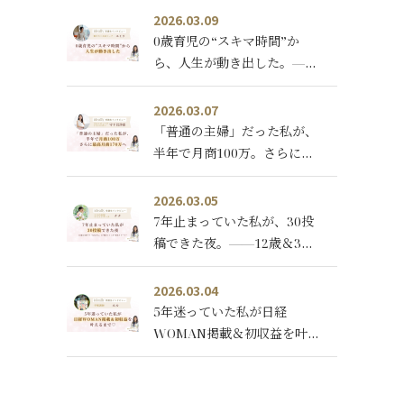
った理由。
2026.03.09
0歳育児の“スキマ時間”か
ら、人生が動き出した。——
ideally受講生・横田エミリさ
んコラボライブレポ
2026.03.07
「普通の主婦」だった私が、
半年で月商100万。さらに最
高月商170万へ——ideally受
講生・守下比沙恵さんインタ
2026.03.05
ビュー
7年止まっていた私が、30投
稿できた夜。——12歳＆3歳
ママ「ななさん」の“腹をく
くった”変化ストーリー
2026.03.04
（ideally受講生インタビュ
5年迷っていた私が日経
ー）
WOMAN掲載＆初収益を叶え
るまで♡【ideally受講生イン
タビュー】